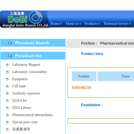
Home
About us
Products
Technical Service
Prouduct Search
Position：
Pharmaceutical mat
Product intro
Prouduct list
Laboratory Reagent
Laboratory consumables
Number
Name
Equipment
Cell bank
92811482116
Antibody repertoire
ELISA kit
Expatiation：
DNA Library
Pharmaceutical intermediates
Special price zone
高通量测序