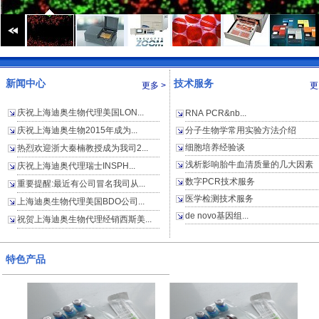
新闻中心
技术服务
更多 >
更
庆祝上海迪奥生物代理美国LON...
RNA PCR&nb...
庆祝上海迪奥生物2015年成为...
分子生物学常用实验方法介绍
细胞培养经验谈
热烈欢迎浙大秦楠教授成为我司2...
浅析影响胎牛血清质量的几大因素
庆祝上海迪奥代理瑞士INSPH...
数字PCR技术服务
重要提醒:最近有公司冒名我司从...
医学检测技术服务
上海迪奥生物代理美国BDO公司...
de novo基因组...
祝贺上海迪奥生物代理经销西斯美...
特色产品