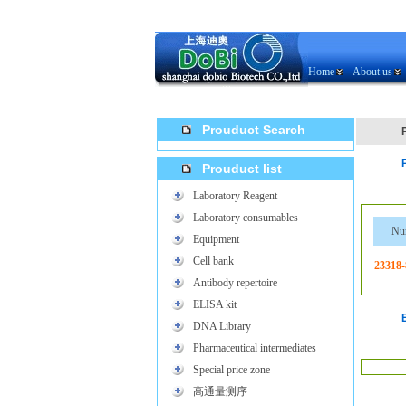
Home
About us
Prouduct Search
Prouduct list
Laboratory Reagent
Laboratory consumables
Nu
Equipment
Cell bank
23318-
Antibody repertoire
ELISA kit
DNA Library
Pharmaceutical intermediates
Special price zone
高通量测序