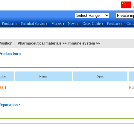
Products
Technical Service
Market
News
Order Guide
Feedback
Conta
Position：
Pharmaceutical materials
>>
Immune system
>>
Product intro
mber
Name
Spec
82-1
0
Expatiation：