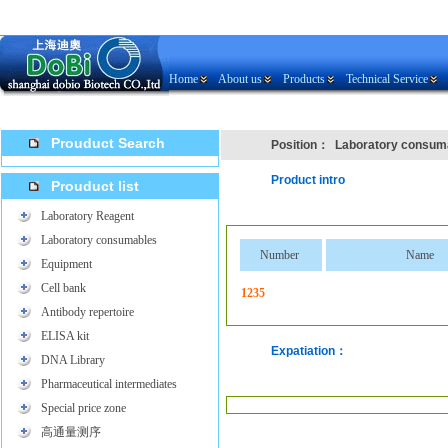
Home
About us
Products
Technical Service
Prouduct Search
Position：
Laboratory consum
Product intro
Prouduct list
Laboratory Reagent
Laboratory consumables
Number
Name
Equipment
Cell bank
1235
Antibody repertoire
ELISA kit
Expatiation：
DNA Library
Pharmaceutical intermediates
Special price zone
高通量测序