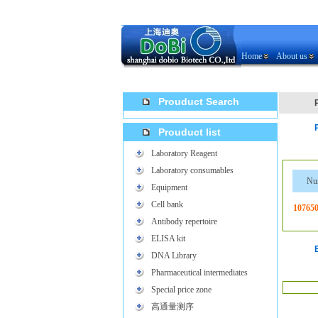
Home
About us
Prouduct Search
Prouduct list
Laboratory Reagent
Laboratory consumables
Nu
Equipment
Cell bank
107650
Antibody repertoire
ELISA kit
DNA Library
Pharmaceutical intermediates
Special price zone
高通量测序