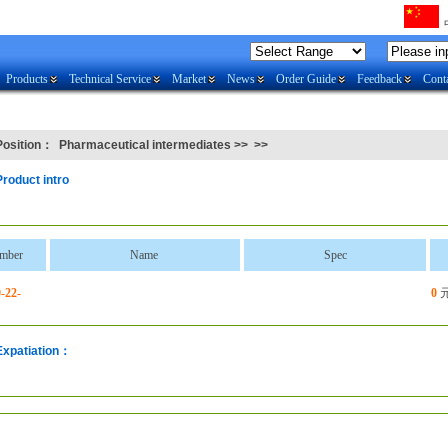
Products
Technical Service
Market
News
Order Guide
Feedback
Conta
Position：
Pharmaceutical intermediates
>>
>>
Product intro
mber
Name
Spec
-22-
0
Expatiation：