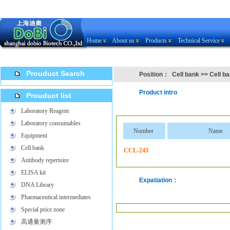
Home
About us
Products
Technical Service
Prouduct Search
Position：
Cell bank
>>
Cell b
Product intro
Prouduct list
Laboratory Reagent
Laboratory consumables
Number
Name
Equipment
Cell bank
CCL-243
Antibody repertoire
ELISA kit
Expatiation：
DNA Library
Pharmaceutical intermediates
Special price zone
高通量测序