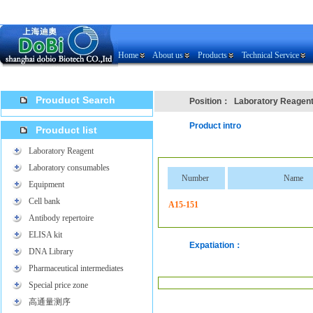
Home
About us
Products
Technical Service
Prouduct Search
Position：
Laboratory Reagen
Product intro
Prouduct list
Laboratory Reagent
Laboratory consumables
Number
Name
Equipment
Cell bank
A15-151
Antibody repertoire
ELISA kit
Expatiation：
DNA Library
Pharmaceutical intermediates
Special price zone
高通量测序