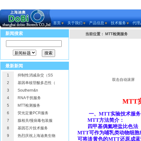
首页
关于我们
产品信息
技术服务
代理
新闻搜索
当前位置： MTT检测服务
最新新闻
1
抑制性消减杂交（SS
双击自动滚屏
2
基因单核苷酸多态性（
3
Southern&n
4
RNA干扰服务
MTT
5
MTT检测服务
6
荧光定量PCR服务
一、
MTT
实验技术服务
MTT
方法简介：
7
腺相关/慢病毒包装服
四甲基偶氮唑盐比色法
8
基因芯片技术服务
MTT
可作为哺乳类动物细胞
9
热烈庆祝上海迪奥生物
可将淡黄色的
MTT
还原成蓝