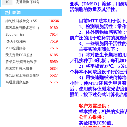
10
高通量测序服务
亚砜（
DMSO
）溶解，用酶
活细胞的数量及其活性。
热门新闻
目前
MTT
法常用于以下
抑制性消减杂交（SS
10236
1
、检测细胞活性：常作
基因单核苷酸多态性（
9180
2
、体外药物敏感实验：
Southern&n
7914
前广泛的用于临床前的抗癌
RNA干扰服务
7519
3
、一些细胞因子活性的
MTT检测服务
7516
主要实验步骤如下：
1
）将对数生长期细胞用
荧光定量PCR服务
6185
／孔接种于
96
孔板，每孔加
1
腺相关/慢病毒包装服
5959
2
）将平板置
37
℃
、
5
％
基因芯片技术服务
5834
个样本不同浓度设平行的三
热烈庆祝上海迪奥生物
5527
3
）用快速翻板法倒掉培
高通量测序服务
5175
小时，使
MTT
还原为甲月替
后，使用酶标仪测定光密度
照组，按下述公式计算化合
客户方需提供：
样本描述，相关的实验设
公司方提供：
实验结果
IC50
值。